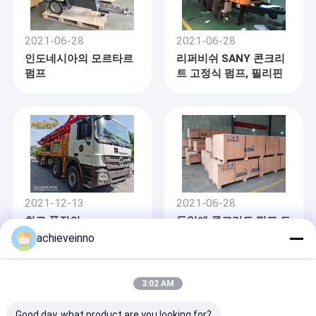
2021-06-28
2021-06-28
인도네시아의 모르타르
리퍼비쉬 SANY 콘크리
펌프
트 고정식 펌프, 필리핀
2021-12-13
2021-06-28
최고 품질의
독일에 콘크리트 펌프 트
Putzmeister M56-5Z
윈 파이프
achieveinno
를 중동으로 개조
3:02 AM
Good day, what product are you looking for?