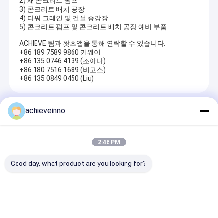
2) 새 콘크리트 펌프
3) 콘크리트 배치 공장
4) 타워 크레인 및 건설 승강장
5) 콘크리트 펌프 및 콘크리트 배치 공장 예비 부품
ACHIEVE 팀과 왓츠앱을 통해 연락할 수 있습니다.
+86 189 7589 9860 키웨이
+86 135 0746 4139 (조아나)
+86 180 7516 1689 (비고스)
+86 135 0849 0450 (Liu)
Recommended Products
achieveinno
2:46 PM
Good day, what product are you looking for?
사용된 재공급된 푸츠마
마키나 상향하는 형태
중고 Putzmeist
이스터 콘크리트 펌프는
BHD 32Z4 BHD 32Z4
콘크리트 펌프카 
예비품을 교환합니다
콘크리트 플레이싱 붐
5 4141