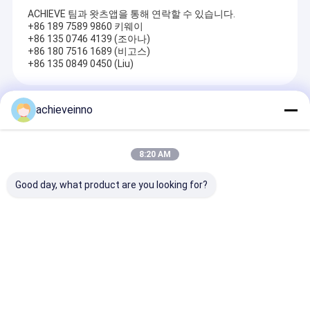
ACHIEVE 팀과 왓츠앱을 통해 연락할 수 있습니다.
+86 189 7589 9860 키웨이
+86 135 0746 4139 (조아나)
+86 180 7516 1689 (비고스)
+86 135 0849 0450 (Liu)
Recommended Products
achieveinno
8:20 AM
Good day, what product are you looking for?
개최되는 32m 셀프 상
M46-5 4141
M38-5 4141
향하는 콘크리트는 210
Putzmeister 중고 트
Putzmeister 
케이블 또는 무선원격제
럭 탑재 콘크리트 펌프
리트 펌프 트럭
어를 알립니다
카
문의 보내기
문의 보내기
문의 보