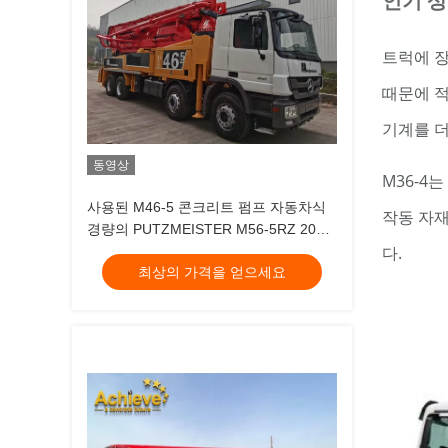
인기 상
트럭에 장
때문에 적
기계를 더
동영상
M36-4
사용된 M46-5 콘크리트 펌프 자동차식
작동 자재
경량의 PUTZMEISTER M56-5RZ 2014
다.
가온 판매 모델 메르세데스 벤츠 4141
최상의 가격을 얻으세요