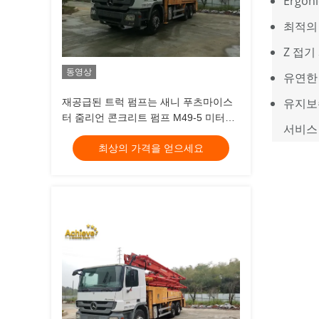
Ergo
최적의
Z 접기
동영상
유연한
유지보수
재공급된 트럭 펌프는 새니 푸츠마이스
터 줌리언 콘크리트 펌프 M49-5 미터를
서비스
사용했습니다
최상의 가격을 얻으세요