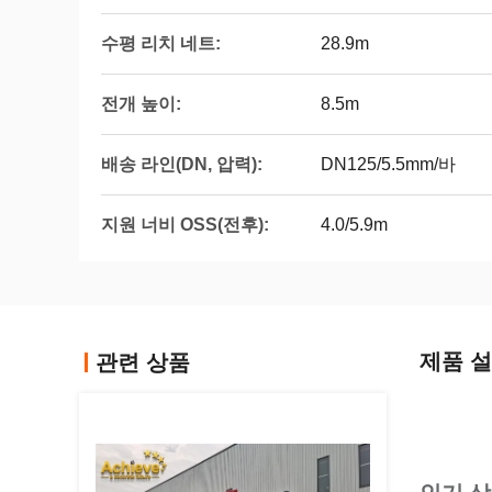
수평 리치 네트:
28.9m
전개 높이:
8.5m
배송 라인(DN, 압력):
DN125/5.5mm/바
지원 너비 OSS(전후):
4.0/5.9m
제품 
관련 상품