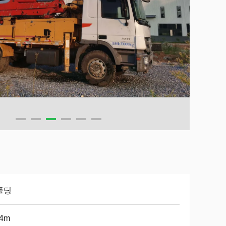
폴딩
.4m