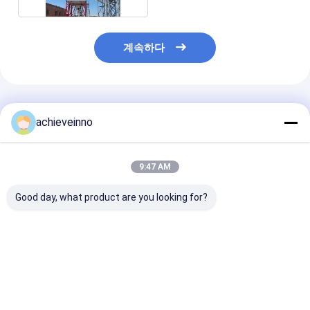
계속하다
추천된 제품
achieveinno
9:47 AM
Good day, what product are you looking for?
SICOMA BHS
SICOMA BHS Cr22 기
HZS120 콘크
Liebherr TEKA 휴대용
계장치 예비 품목 믹서
플랜트
구체적인 배치 식물을
강선 구체 믹서 착용 보
위한 합금 구체 믹서 강
충
선
최고의 가격
최고의 가격
최고의 