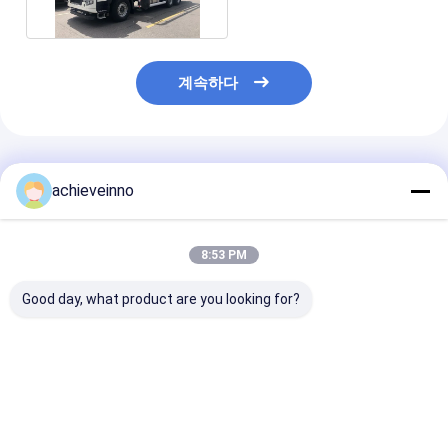
계속하다
추천된 제품
achieveinno
8:53 PM
Good day, what product are you looking for?
줌리언 38 미터는 푸츠
37 미터 줌리언 콘크리
판매 단위를 위한
마이스터 콘크리트 펌프
트 펌프 트럭 이용된 물
된 ZOOMLION 
트럭 베톤 펌프를 새롭
탱크 푸츠마이스터 펌프
럭에 의하여 거
게 했습니다
구체 펌프 67X-
최고의 가격
최고의 가격
최고의 