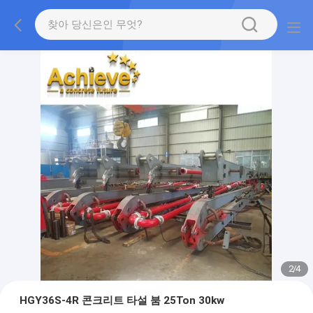
2
/
4
HGY36S-4R 콘크리트 타설 붐 25Ton 30kw