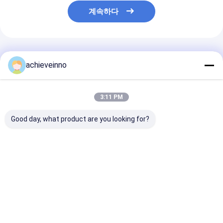
계속하다
추천된 제품
achieveinno
3:11 PM
Good day, what product are you looking for?
수정된 줌리언 47X-
Zoomlion을 위한 47M
판매 가격 Zoom
5RZ 콘크리트 펌프 트
우수한 상태 사용 콘크
사용되는 47M 
럭 펌프 기계
리트 펌프 트럭
크리트 펌프 예비
PUTZMEISTER
최고의 가격
최고의 가격
최고의 