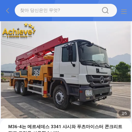
2
/
5
M36-4는 메르세데스 3341 샤시와 푸츠마이스터 콘크리트