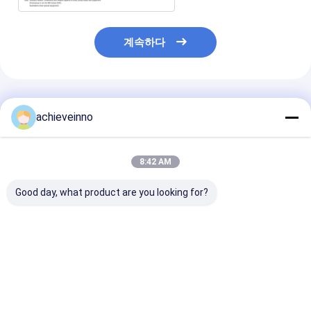
계속하다
추천된 제품
achieveinno
8:42 AM
Good day, what product are you looking for?
콘크리트 펌프 트럭 사
사용된 M46-5 콘크리
트럭은 콘크리트
업 PUTZMEISTER
트 펌프 자동차식 경량
예비품이 80 미
M56-5RZ 2023new 고
의 PUTZMEISTER
용했다는 것을 
성능 기계 트럭 설치 콘
M56-5RZ 2014 가온
니다
크리트 펌프
판매 모델 메르세데스
최고의 가격
최고의 가격
최고의 
벤츠 4141