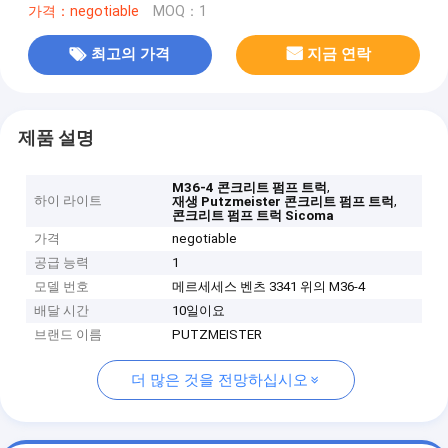
가격：negotiable
MOQ：1
최고의 가격
지금 연락
제품 설명
,
M36-4 콘크리트 펌프 트럭
하이 라이트
,
재생 Putzmeister 콘크리트 펌프 트럭
콘크리트 펌프 트럭 Sicoma
가격
negotiable
공급 능력
1
모델 번호
메르세세스 벤츠 3341 위의 M36-4
배달 시간
10일이요
브랜드 이름
PUTZMEISTER
더 많은 것을 전망하십시오