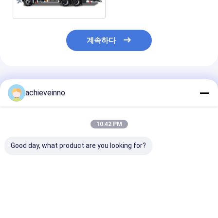
트 365 도
계속하다
추천된 제품
achieveinno
10:42 PM
Good day, what product are you looking for?
콘크리트 펌프 트럭 사
사용된 M46-5 콘크리
트럭은 콘크리트
업 PUTZMEISTER
트 펌프 자동차식 경량
예비품이 80 미
M56-5RZ 2023new 고
의 PUTZMEISTER
용했다는 것을 
성능 기계 트럭 설치 콘
M56-5RZ 2014 가온
니다
크리트 펌프
판매 모델 메르세데스
최고의 가격
최고의 가격
최고의 
벤츠 4141